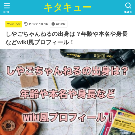
キタキュー
MENU
SEARCH
2022.10.14
Youtuber
ADPR
しやごちゃんねるの出身は？年齢や本名や身長
などwiki風プロフィール！