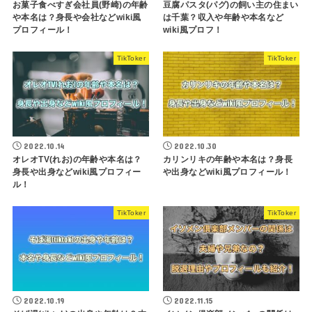
お菓子食べすぎ会社員(野崎)の年齢
豆腐パスタ(パグ)の飼い主の住まい
や本名は？身長や会社などwiki風
は千葉？収入や年齢や本名など
プロフィール！
wiki風プロフ！
TikToker
TikToker
2022.10.14
2022.10.30
オレオTV(れお)の年齢や本名は？
カリンリキの年齢や本名は？身長
身長や出身などwiki風プロフィー
や出身などwiki風プロフィール！
ル！
TikToker
TikToker
2022.10.19
2022.11.15